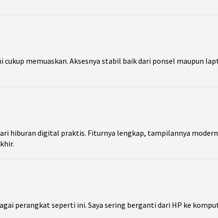
i cukup memuaskan. Aksesnya stabil baik dari ponsel maupun lapt
ri hiburan digital praktis. Fiturnya lengkap, tampilannya moder
hir.
agai perangkat seperti ini. Saya sering berganti dari HP ke ko