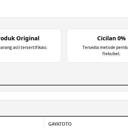
roduk Original
Cicilan 0%
rang asli tersertifikasi.
Tersedia metode pemb
fleksibel.
GAYATOTO