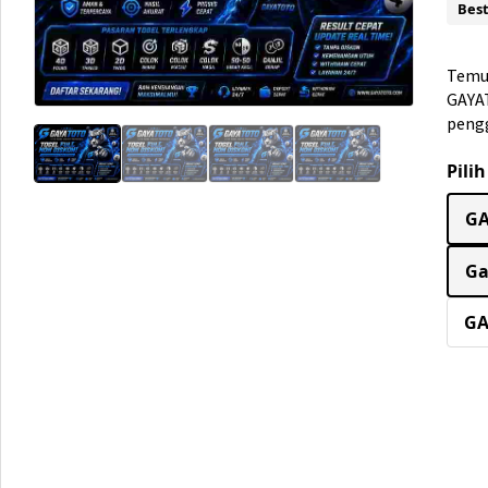
Best
Temu
GAYAT
peng
Pili
G
Ga
GA