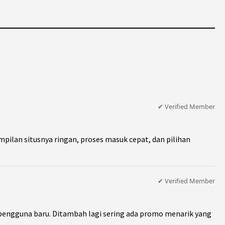
✔ Verified Member
ilan situsnya ringan, proses masuk cepat, dan pilihan
✔ Verified Member
pengguna baru. Ditambah lagi sering ada promo menarik yang