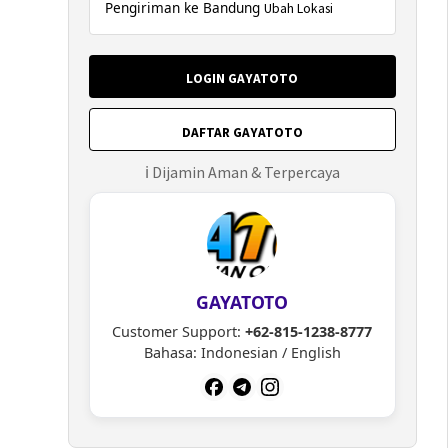
Pengiriman ke Bandung
Ubah Lokasi
LOGIN GAYATOTO
DAFTAR GAYATOTO
ℹ Dijamin Aman & Terpercaya
GAYATOTO
Customer Support:
+62-815-1238-8777
Bahasa: Indonesian / English