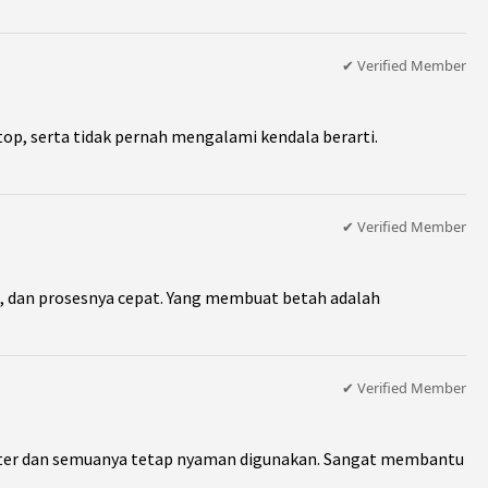
✔ Verified Member
op, serta tidak pernah mengalami kendala berarti.
✔ Verified Member
n, dan prosesnya cepat. Yang membuat betah adalah
✔ Verified Member
mputer dan semuanya tetap nyaman digunakan. Sangat membantu