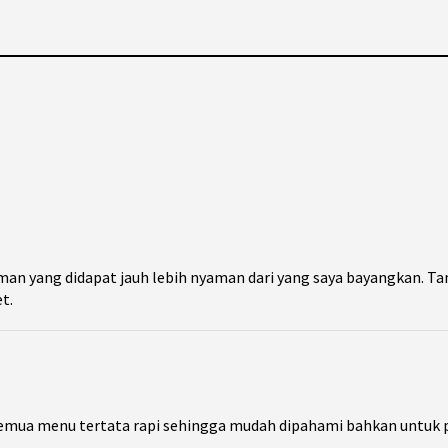
dan tepat.
n yang didapat jauh lebih nyaman dari yang saya bayangkan. Tamp
t.
emua menu tertata rapi sehingga mudah dipahami bahkan untuk 