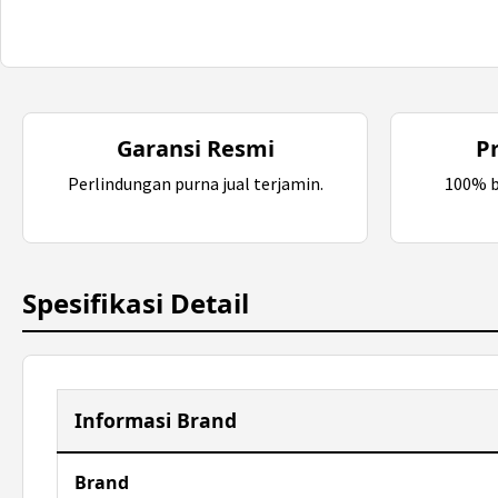
Garansi Resmi
P
Perlindungan purna jual terjamin.
100% ba
Spesifikasi Detail
Informasi Brand
Brand